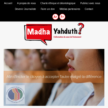
Accueil
A propos de nous
Charte éthique et déontologique
Publiez avec nous
Devenir Journaliste
Faire un don
Médias partenaires
Contact
Journaliste professionnel
Journaliste citoyen