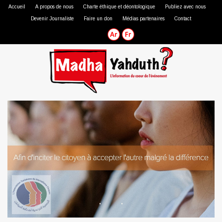
Accueil
A propos de nous
Charte éthique et déontologique
Publiez avec nous
Devenir Journaliste
Faire un don
Médias partenaires
Contact
Journaliste professionnel
Journaliste citoyen