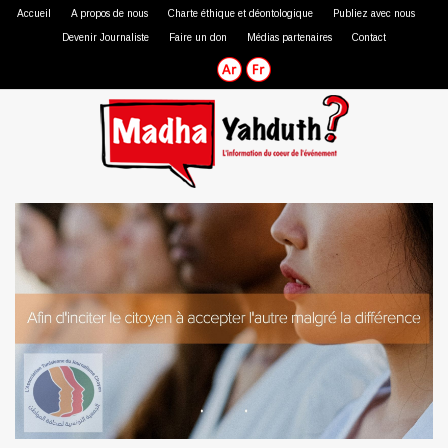
Accueil
A propos de nous
Charte éthique et déontologique
Publiez avec nous
Devenir Journaliste
Faire un don
Médias partenaires
Contact
Journaliste professionnel
Journaliste citoyen