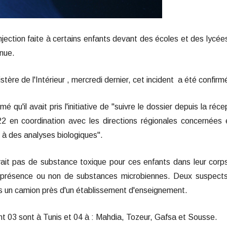
njection faite à certains enfants devant des écoles et des lycée
nnue.
tère de l'Intérieur , mercredi dernier, cet incident a été confirm
é qu'il avait pris l'initiative de "suivre le dossier depuis la réce
022 en coordination avec les directions régionales concernées 
 à des analyses biologiques".
vait pas de substance toxique pour ces enfants dans leur corp
la présence ou non de substances microbiennes. Deux suspect
ns un camion près d'un établissement d'enseignement.
nt 03 sont à Tunis et 04 à : Mahdia, Tozeur, Gafsa et Sousse.