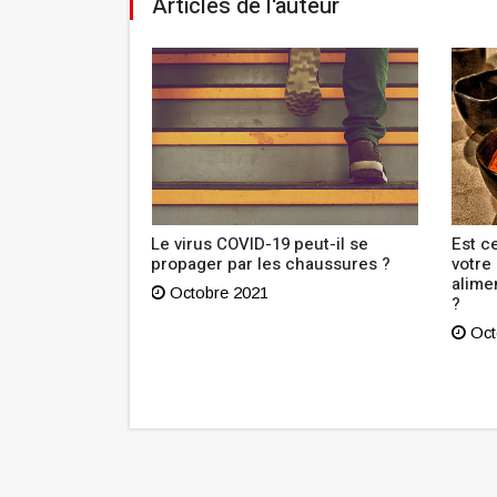
Articles de l'auteur
outien à
Le virus COVID-19 peut-il se
Est ce
n Tunisie lance
propager par les chaussures ?
votre
sibilisation
alime
Octobre 2021
?
Oct