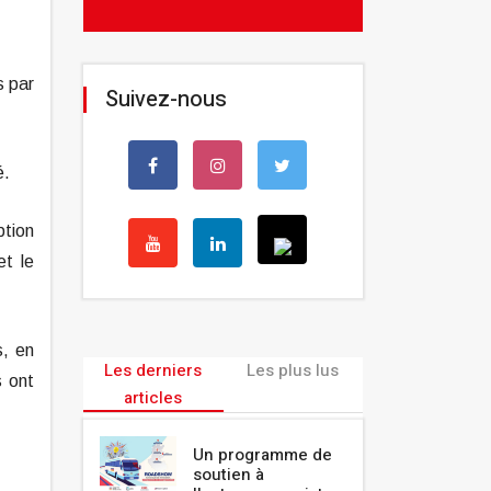
s par
Suivez-nous
é.
ption
et le
s, en
Les derniers
Les plus lus
s ont
articles
Un programme de
soutien à