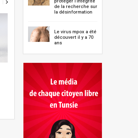
protéger l’intégrité
de la recherche sur
la désinformation
Le virus mpox a été
découvert il y a 70
ans
Les personnes âgées
L’association « A
embarquent de nouveaux aux
11ème édition de
centres de vaccination
artistique Hors-L
Novembre 2021
Novembre 2021