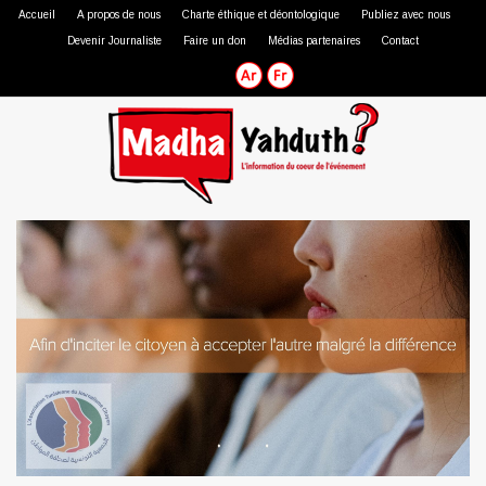
Accueil
A propos de nous
Charte éthique et déontologique
Publiez avec nous
Devenir Journaliste
Faire un don
Médias partenaires
Contact
Journaliste professionnel
Journaliste citoyen