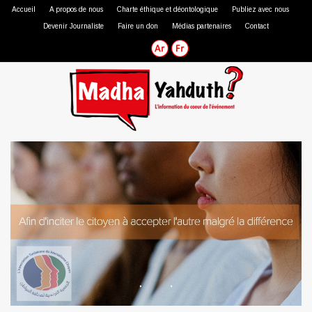
Accueil
A propos de nous
Charte éthique et déontologique
Publiez avec nous
Devenir Journaliste
Faire un don
Médias partenaires
Contact
Journaliste professionnel
Journaliste citoyen