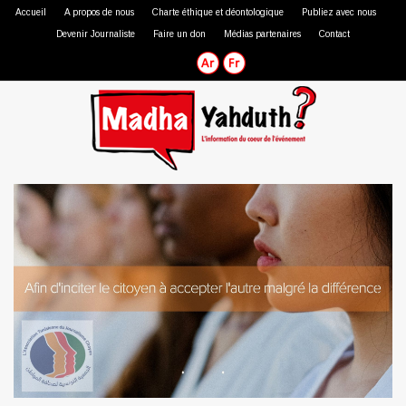
Accueil
A propos de nous
Charte éthique et déontologique
Publiez avec nous
Devenir Journaliste
Faire un don
Médias partenaires
Contact
Journaliste professionnel
Journaliste citoyen