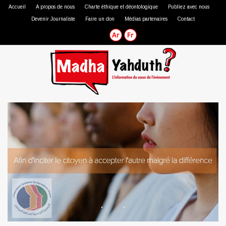
Accueil
A propos de nous
Charte éthique et déontologique
Publiez avec nous
Devenir Journaliste
Faire un don
Médias partenaires
Contact
Journaliste professionnel
Journaliste citoyen