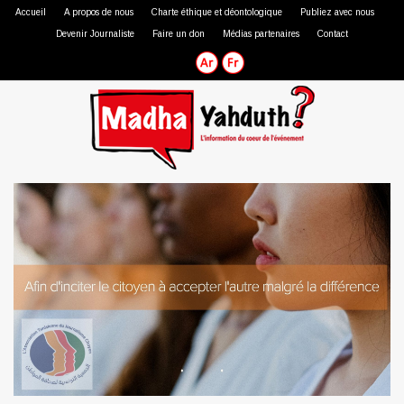
Accueil
A propos de nous
Charte éthique et déontologique
Publiez avec nous
Devenir Journaliste
Faire un don
Médias partenaires
Contact
Journaliste professionnel
Journaliste citoyen