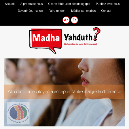
Accueil
A propos de nous
Charte éthique et déontologique
Publiez avec nous
Devenir Journaliste
Faire un don
Médias partenaires
Contact
Journaliste professionnel
Journaliste citoyen