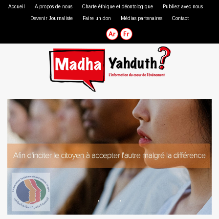
Accueil
A propos de nous
Charte éthique et déontologique
Publiez avec nous
Devenir Journaliste
Faire un don
Médias partenaires
Contact
Journaliste professionnel
Journaliste citoyen