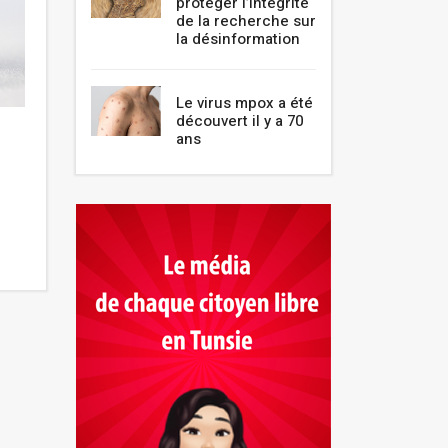
protéger l’intégrité
de la recherche sur
la désinformation
Le virus mpox a été
découvert il y a 70
Les personnes âgées
L’association « A
ans
embarquent de nouveaux aux
11ème édition de
centres de vaccination
artistique Hors-L
Novembre 2021
Novembre 2021