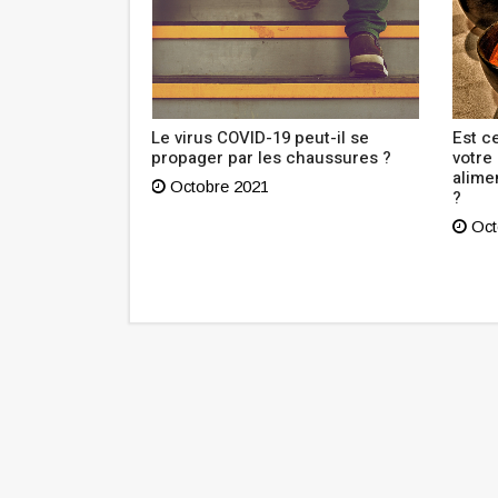
outien à
Le virus COVID-19 peut-il se
Est ce
n Tunisie lance
propager par les chaussures ?
votre
sibilisation
alime
Octobre 2021
?
Oct