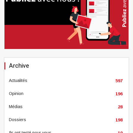
Archive
Actualités
597
Opinion
196
Médias
28
Dossiers
198
Ils ont testé pour vous
10