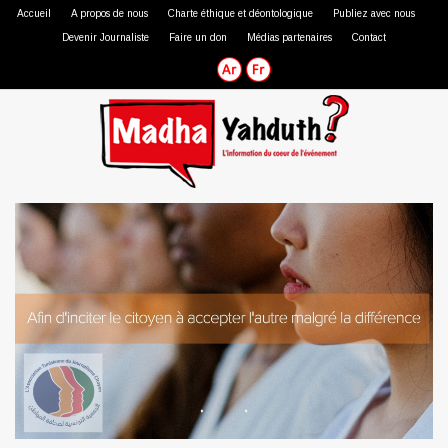
Accueil
A propos de nous
Charte éthique et déontologique
Publiez avec nous
Devenir Journaliste
Faire un don
Médias partenaires
Contact
Journaliste professionnel
Journaliste citoyen