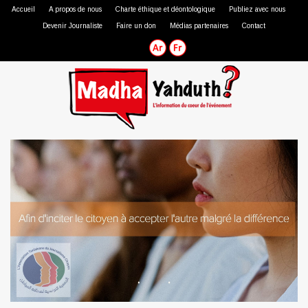
Accueil
A propos de nous
Charte éthique et déontologique
Publiez avec nous
Devenir Journaliste
Faire un don
Médias partenaires
Contact
Journaliste professionnel
Journaliste citoyen