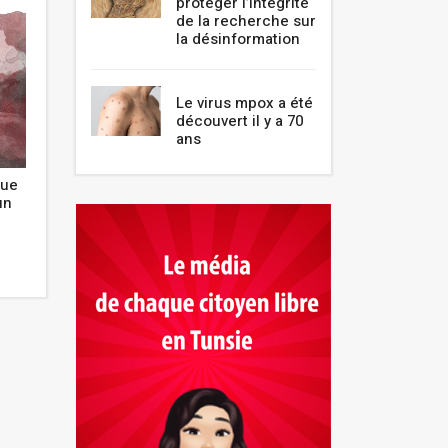
protéger l’intégrité
de la recherche sur
la désinformation
Le virus mpox a été
découvert il y a 70
ans
que
Clin d'oeil d'un enseignant : la
Je suis kinésithé
un
perplexité de la langue française
de l'être
Novembre 2021
Novembre 2021