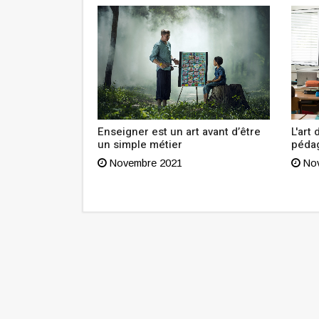
aux
Enseigner est un art avant d’être
L'art
 Société de
un simple métier
péda
 (SNT et Metro
Novembre 2021
Nov