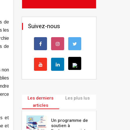
es de
Suivez-nous
s les
rchie
es de
s non
blies
endre
merce
Les derniers
Les plus lus
articles
es et
Un programme de
soutien à
me et