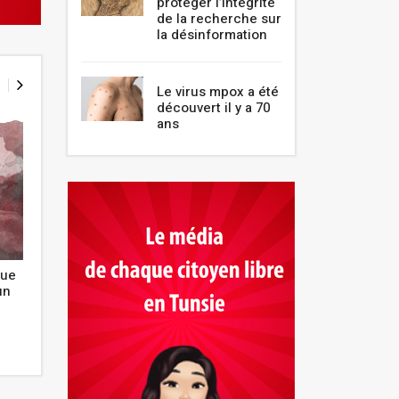
protéger l’intégrité
de la recherche sur
la désinformation
Le virus mpox a été
découvert il y a 70
ans
que
Clin d'oeil d'un enseignant : la
Je suis kinésithé
un
perplexité de la langue française
de l'être
Novembre 2021
Novembre 2021