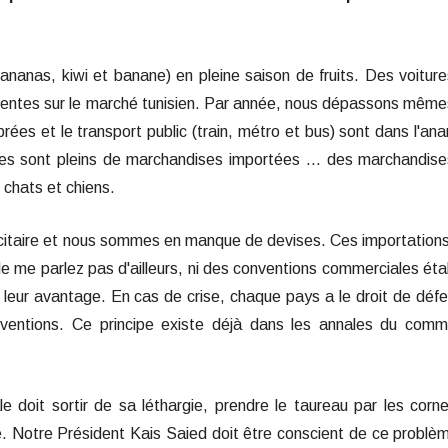
ananas, kiwi et banane) en pleine saison de fruits. Des voitur
entes sur le marché tunisien. Par année, nous dépassons même
ées et le transport public (train, métro et bus) sont dans l'ana
es sont pleins de marchandises importées ... des marchandis
r chats et chiens.
icitaire et nous sommes en manque de devises. Ces importation
 me parlez pas d'ailleurs, ni des
conventions commerciales éta
 leur avantage. En cas de crise, chaque pays a le droit de déf
nventions. Ce principe existe déjà dans les annales du com
le doit sortir de sa léthargie, prendre le taureau par les corn
. Notre Président Kais Saied doit être conscient de ce problè