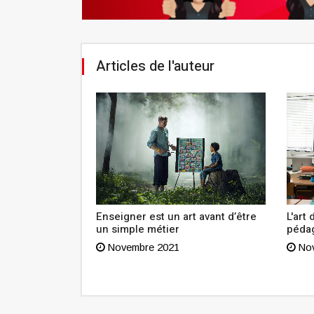
Articles de l'auteur
aux
Enseigner est un art avant d’être
L'art
 Société de
un simple métier
péda
 (SNT et Metro
Novembre 2021
Nov