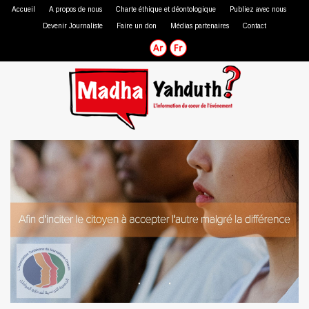
Accueil
A propos de nous
Charte éthique et déontologique
Publiez avec nous
Devenir Journaliste
Faire un don
Médias partenaires
Contact
Journaliste professionnel
Journaliste citoyen