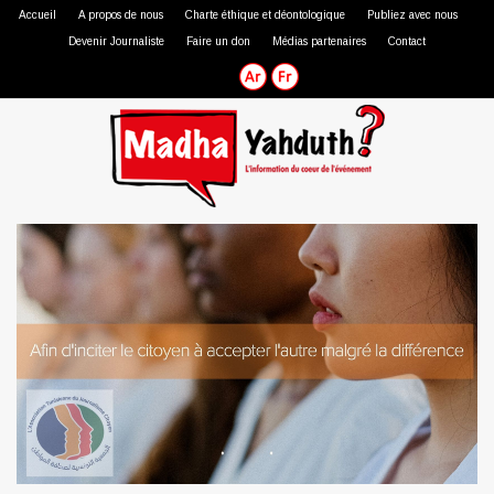
Accueil
A propos de nous
Charte éthique et déontologique
Publiez avec nous
Devenir Journaliste
Faire un don
Médias partenaires
Contact
Journaliste professionnel
Journaliste citoyen