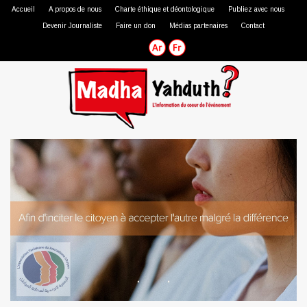
Accueil
A propos de nous
Charte éthique et déontologique
Publiez avec nous
Devenir Journaliste
Faire un don
Médias partenaires
Contact
Journaliste professionnel
Journaliste citoyen