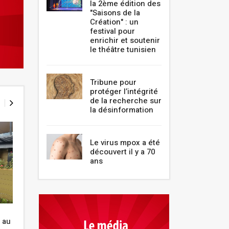
la 2ème édition des
"Saisons de la
Création" : un
festival pour
enrichir et soutenir
le théâtre tunisien
Tribune pour
protéger l’intégrité
de la recherche sur
la désinformation
Le virus mpox a été
découvert il y a 70
ans
Est-ce que le passeport vaccinal
Les vacances ver
 au
est obligatoire en Tunisie?
Belvédère, et c'es