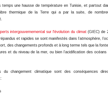
s temps une hausse de température en Tunisie, et partout da
uilibre thermique de la Terre qui a par la suite, de nombr
nt.
erts intergouvernemental sur l'évolution du climat
(GIEC) de 
pandus et rapides se sont manifestés dans l’atmosphère, l’o
port,
des changements profonds et à long terme tels que la font
res et du niveau de la mer, ou bien l’acidification des océans
s du changement climatique sont des conséquences direc
t:
es
s