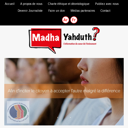
Accueil
A propos de nous
Charte éthique et déontologique
Publiez avec nous
Devenir Journaliste
Faire un don
Médias partenaires
Contact
Journaliste professionnel
Journaliste citoyen