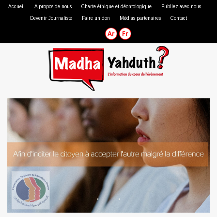
Accueil
A propos de nous
Charte éthique et déontologique
Publiez avec nous
Devenir Journaliste
Faire un don
Médias partenaires
Contact
Journaliste professionnel
Journaliste citoyen