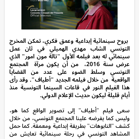
بروح سينمائية إبداعية وعمق فكري، تمكن المخرج
التونسي الشاب مهدي الهميلي في ثان عمل
سينمائي له بعد فيلمه الأول "تالة مون امور" الذي
عرض سنة 2016، من أن يكون مرآة المجتمع
التونسي وسلط الضوء على عدد من القضايا
الواقعية من خلال فيلمه الجديد "أطياف". وقد رأى
هذا الفيلم النور في قاعات السينما التونسية منذ
أيام قليلة ليكون حديث الإعلام الدولي.
سعى فيلم "أطياف" إلى تصوير الواقع كما هو،
وليس كما يفرضه علينا المجتمع التونسي، من خلال
كشف "التابوهات" بطريقة إبداعية ومعمقة. كما
حمل
المشاهد التونسي في رحلة سينمائية تعايش من