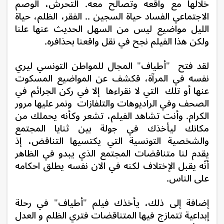
خلالها مع واقعه وتصالح معه.
التحرش، الوصم
الاجتماعي الفساد حياة السجين .. الفقر، الظلم، حياة
الليل مواضيع ليس من السهل الحديث عنها علنا
ولكن هذا الفيلم نجح في نقل واقعنا بحذافره.
لقد فتح
"أطياف" المجال للمواطن التونسي ليري
نفسه في المرآة، قكشف عن المواضيع المسكوت
عنها أو تلك التي لا نقراءها إلا في ركن الجرائم في
الصحف وفي الراديوهات والتلفازات ونمر عليها مرور
الكرام.
وأنت تشاهد الفيلم، تشعر وكأنه يحملك من
مكانك ليأخذك في جولة بين ثنايا المجتمع
والشخصية التونسية التي يكتسيها التناقض، إذ
يقدم لنا
متناقضات المجتمع الذي يبدو في الظاهر
أنّه يقبل الإختلاف لكنه في الان نفسه يطلق احكامه
على الناس.
إضافة إلى ذلك، ي
أخذك فيلم "أطياف" في رحلة
إبداعية تتمازج فيها المتناقضات فتري الظلم و العدل