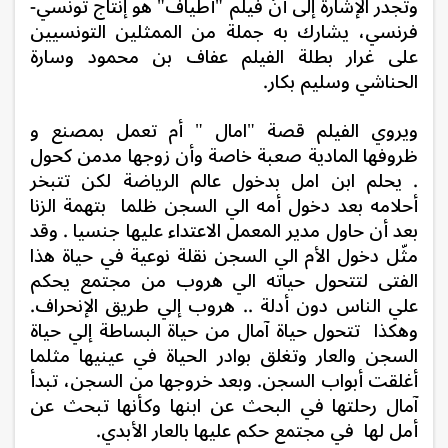
وتجدر الإشارة إلى أنّ فيلم "
أطياف" هو إنتاج تونسي-
فرنسي، يشارك به جملة من الممثلين التونسيين
على غرار بطلة الفيلم عفاف بن محمود وسارة
الحناشي وسليم بكار.
ويروي الفيلم قصة "امال " أم تعمل بمصنع و
ظروفها المادية صعبة خاصة وأن زوجها مدمن كحول
. يحلم ابن امل بدخول عالم الرياضة لكن تتبخر
أحلامه بعد دخول أمه الي السجن ظلما بتهمة الزنا
بعد أن حاول مدير المعمل الاعتداء عليها جنسيا . وقد
مثّل
دخول الأم الي السجن نقلة نوعية في حياة هذا
الفتى لتتحول حياته الي هروب من مجتمع يحكم
علي الناس دون أدلة .. هروب إلي طريق الإنحراف.
وهكذا
تتحول حياة آمال من حياة البساطة إلي حياة
السجن والعار وتغلق بوادر الحياة في عينيها مثلما
أغلقت أبواب السجن. و
بعد خروجها من السجن، تبدأ
آمال رحلتها في البحث عن ابنها وكأنها تبحث عن
أمل لها في مجتمع حكم عليها بالعار الأبدي.