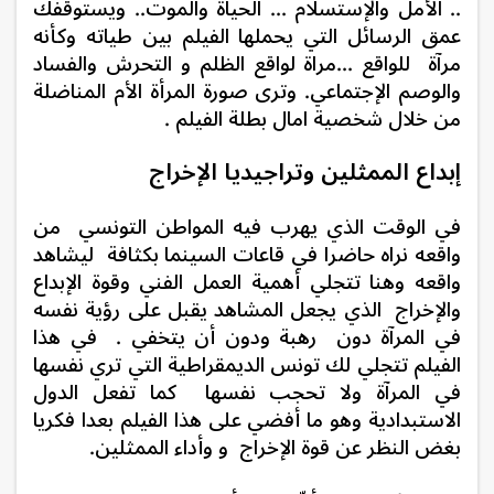
.. الأمل والإستسلام ...
الحياة والموت.. و
يستوقفك
عمق الرسائل التي يحملها الفيلم بين طياته وكأنه
مرآة للواقع ...
مراة لواقع الظلم و التحرش والفساد
والوصم الإجتماعي. و
ترى صورة المرأة الأم المناضلة
من خلال شخصية امال بطلة الفيلم .
إبداع الممثلين وتراجيديا الإخراج
في الوقت الذي يهرب فيه المواطن التونسي من
واقعه نراه حاضرا في قاعات السينما بكثافة ليشاهد
واقعه وهنا تتجلي أهمية العمل الفني وقوة الإبداع
والإخراج الذي يجعل المشاهد يقبل على رؤية نفسه
في المرآة دون رهبة ودون أن يتخفي . في هذا
الفيلم تتجلي لك تونس الديمقراطية التي تري نفسها
في المرآة ولا تحجب نفسها كما تفعل الدول
الاستبدادية وهو ما أفضي على هذا الفيلم بعدا فكريا
بغض النظر عن
قوة الإخراج و وأداء الممثلين.