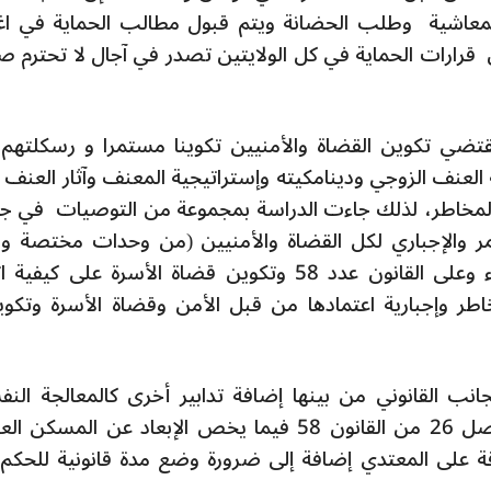
 المعاشية وطلب الحضانة ويتم قبول مطالب الحماية في ا
قرارات الحماية في كل الولايتين تصدر في آجال لا تحترم ص
تقتضي تكوين القضاة والأمنيين تكوينا مستمرا و رسكلتهم
عنف الزوجي ودينامكيته وإستراتيجية المعنف وآثار العنف 
 المخاطر، لذلك جاءت الدراسة بمجموعة من التوصيات في ج
مر والإجباري لكل القضاة والأمنيين (من وحدات مختصة و
الاستمرار) على مسالة العنف ضد النساء وعلى القانون عدد 58 وتكوين قضاة الأسرة على كي
خاطر وإجبارية اعتمادها من قبل الأمن وقضاة الأسرة وتكوي
ب القانوني من بينها إضافة تدابير أخرى كالمعالجة النف
والاجتماعية لمرتكب العنف مع تنقيح الفصل 26 من القانون 58 فيما يخص الإبعاد عن المسك
ة على المعتدي إضافة إلى ضرورة وضع مدة قانونية للحكم