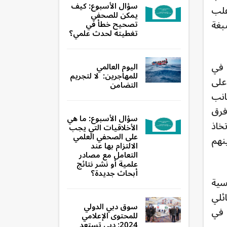
سؤال الأسبوع: كيف
غلب
يمكن للصحفي
بغة
تصحيح خطأ في
تغطيته لحدث علمي؟
 في
اليوم العالمي
للمهاجرين: لا لتجريم
على
التضامن
انب
فرق
سؤال الأسبوع: ما هي
فية اتخاذ
الأخلاقيات التي يجب
على الصحفي العلمي
نهم
الالتزام بها عند
التعامل مع مصادر
علمية أو نشر نتائج
أبحاث جديدة؟
سية
ن العائلي
سوق دبي الدولي
 في
للمحتوى الإعلامي
2024: دبي تستعد