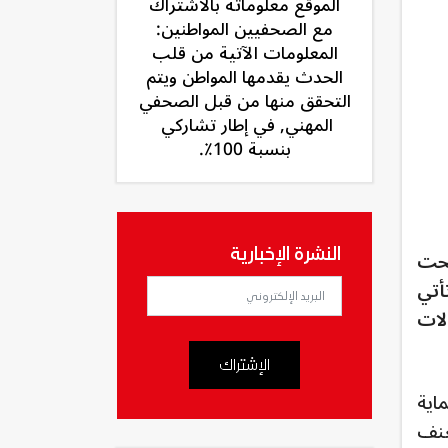
الموقع معلوماته بالاشتراك
مع الصحفيين المواطنين:
المعلومات الآتية من قلب
الحدث يقدمها المواطن ويتم
التحقق منها من قبل الصحفي
المهني, في إطار تشاركي
بنسبة 100٪.
النشرة الإخبارية
 دراسة تحت
أتي
 الإشكالات
الإشتراك
اية
عنف