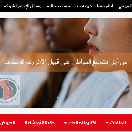
والمهني
انشر معنا
كن صحفيا
مساندة مالية
وسائل الإعلام الشريكة
صحفي محترف
صحفي مواطن
الملفات
اختبروا لصالحك
حقيقة أو إشاعة
العروض ا