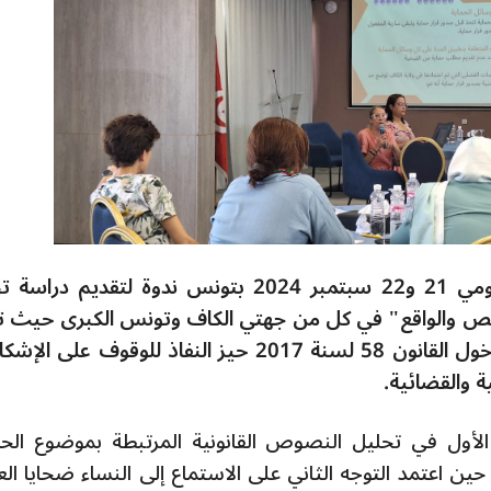
نظمت جمعية المرأة والمواطنة بالكاف يومي 21 و22 سبتمبر 2024 بتونس ندوة لتقديم
لنص والواقع" في كل من جهتي الكاف وتونس الكبرى حيث ت
هذه الدراسة إثر مرور ستّ سنوات على دخول القانون 58 لسنة 2017 حيز النفاذ للوقوف على
ة والقضائية.
لأول في تحليل النصوص القانونية المرتبطة بموضوع الحم
ين اعتمد التوجه الثاني على الاستماع إلى النساء ضحايا ال