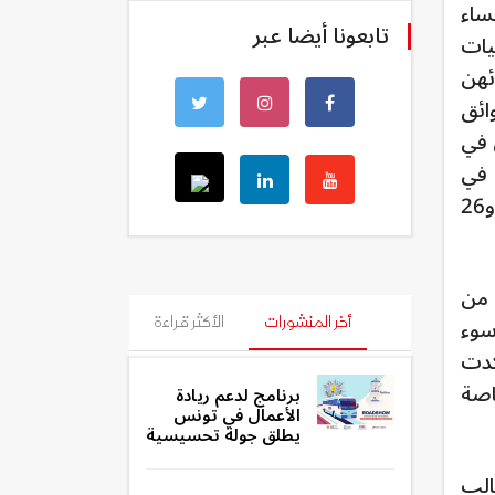
ساء
تابعونا أيضا عبر
يات
ئهن
ائق
 ضحية عنف زوجي في
 في
مثل هذه القضايا إضافة إلى تجميع 25 قرار حماية صادر عن مختلف المحاكم الابتدائية بتونس الكبرى و26
 من
وسوء
أخر المنشورات
الأكثر قراءة
كدت
اصة
برنامج لدعم ريادة
الأعمال في تونس
يطلق جولة تحسيسية
الب