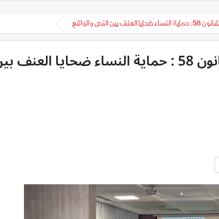
ين النص والواقع
ست سنوات على صدور القانون 58 : حماية النساء ضحايا العنف ب