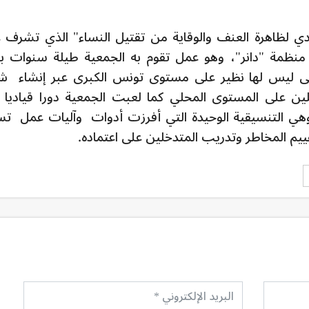
 لظاهرة العنف والوقاية من تقتيل النساء" الذي تشرف ع
 منظمة "دانر"، وهو عمل تقوم به الجمعية طيلة سنوات ب
ى ليس لها نظير على مستوى تونس الكبرى عبر إنشاء ش
ين على المستوى المحلي كما لعبت الجمعية دورا قياديا 
وهي التنسيقية الوحيدة التي أفرزت أدوات وآليات عمل تس
ييم المخاطر وتدريب المتدخلين على اعتماده.