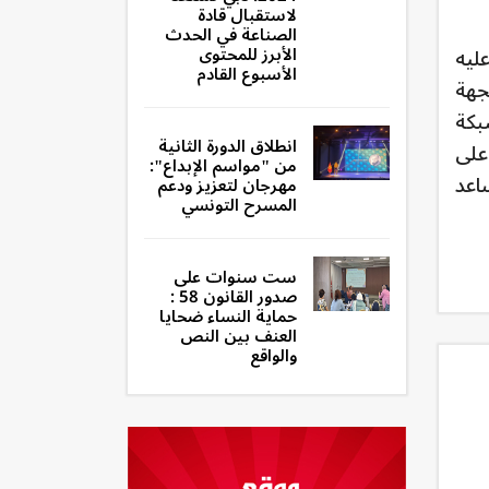
لاستقبال قادة
الصناعة في الحدث
ليه
الأبرز للمحتوى
الأسبوع القادم
جهة
بكة
انطلاق الدورة الثانية
على
من "مواسم الإبداع":
اعد
مهرجان لتعزيز ودعم
المسرح التونسي
ست سنوات على
صدور القانون 58 :
حماية النساء ضحايا
العنف بين النص
والواقع