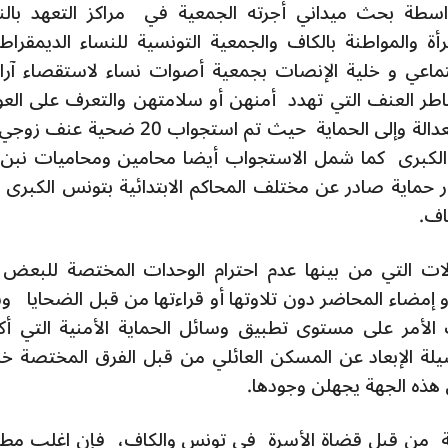
سطة بحث ميداني أجرته الجمعية في مراکز التعهد بالن
ة والمواطنة بالكاف والجمعية التونسية للنساء الديمقراط
جتماعي و خلية الإنصات بجمعية أصوات نساء لاستقصاء آرا
اطر العنف التي تهدد أمنهن أو سلامتهن والتعرف على العو
والصعوبات الحائلة دون نفاذهن التام إلى العدالة وإلى الحماية حيث تم استجواب 20
ونس الكبرى كما شمل الاستجواب أيضا محامين ومحاميات نبن
اف.
ات التي من بينها عدم احترام الوحدات المختصة للبعض
ها أو إمضاء المحاضر دون تلاوتها أو قراءتها من قبل الضحايا 
الأمر على مستوى تطبيق وسائل الحماية الأمنية التي أ
لة الإبعاد عن المسكن العائلي من قبل الفرق المختصة خ
هذه الجهة يجهلن وجودها.
ضائية من قبل قضاة الأسرة في تونس والكاف، فإن اغلب مط