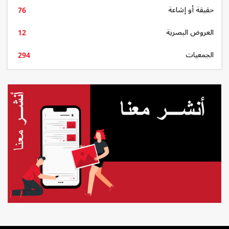
حقيقة أو إشاعة
76
العروض البصرية
12
الجمعيات
294