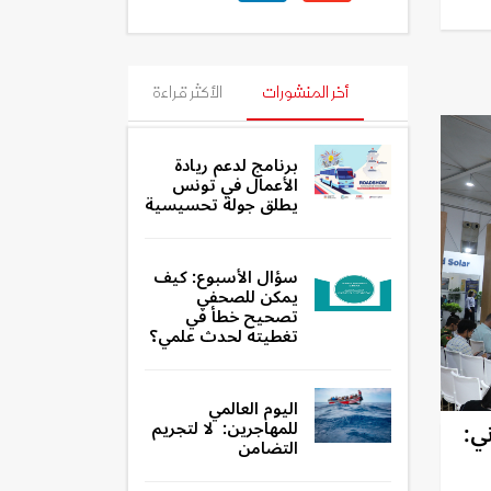
أخر المنشورات
الأكثر قراءة
برنامج لدعم ريادة
الأعمال في تونس
يطلق جولة تحسيسية
سؤال الأسبوع: كيف
يمكن للصحفي
تصحيح خطأ في
تغطيته لحدث علمي؟
اليوم العالمي
للمهاجرين: لا لتجريم
اني:
التضامن