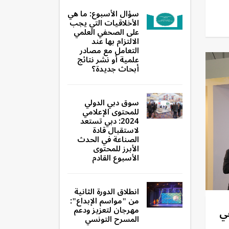
سؤال الأسبوع: ما هي
الأخلاقيات التي يجب
على الصحفي العلمي
الالتزام بها عند
التعامل مع مصادر
علمية أو نشر نتائج
أبحاث جديدة؟
سوق دبي الدولي
للمحتوى الإعلامي
2024: دبي تستعد
لاستقبال قادة
الصناعة في الحدث
الأبرز للمحتوى
الأسبوع القادم
انطلاق الدورة الثانية
من "مواسم الإبداع":
مهرجان لتعزيز ودعم
عي
المسرح التونسي