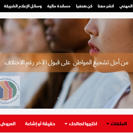
والمهني
انشر معنا
كن صحفيا
مساندة مالية
وسائل الإعلام الشريكة
صحفي محترف
صحفي مواطن
الملفات
اختبروا لصالحك
حقيقة أو إشاعة
العروض ا